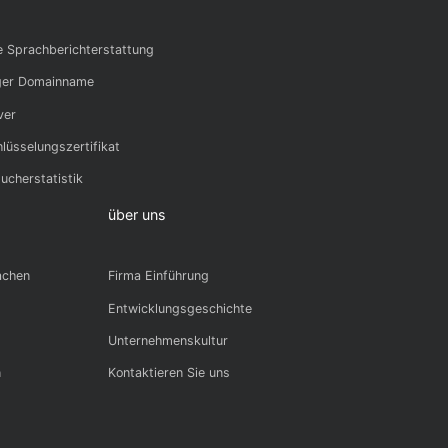
lständige Sprachberichterstattung
bhängiger Domainname
landserver
 -Verschlüsselungszertifikat
bale Besucherstatistik
über uns
n-2-Sprachen
Firma Einführung
Entwicklungsgeschichte