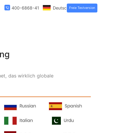
über uns
400-6868-419
Deutsch
Freie Testvers
rstattung
 ​​im Internet, das wirklich globale