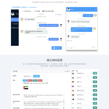
格，避免产品价格显
时，
示过高或者过低
件并
114