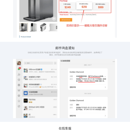
全语种覆盖
子语
覆盖全球114种语言
一种
点
语种涵盖全球五大
114
洲，114种互联网人
点，
类通用语言，真正做
更广
到全球业务布局
询盘
产品区间价展示
询盘
按不同产品数量显示
有询
价格区间
发送
阶梯式展示采购价
当用